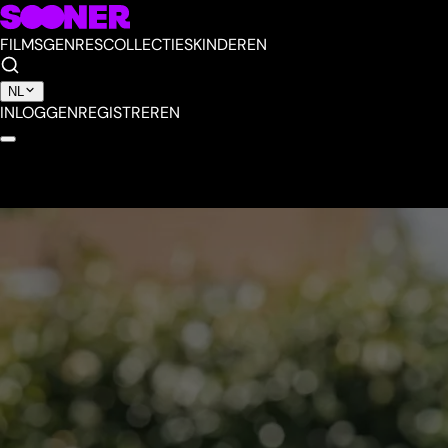
FILMS
GENRES
COLLECTIES
KINDEREN
NL
INLOGGEN
REGISTREREN