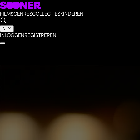
FILMS
GENRES
COLLECTIES
KINDEREN
NL
INLOGGEN
REGISTREREN