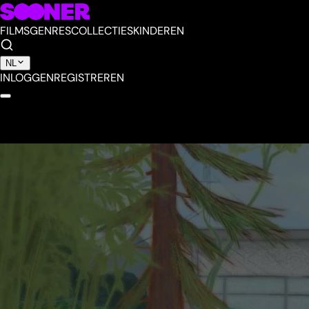
FILMS
GENRES
COLLECTIES
KINDEREN
NL
INLOGGEN
REGISTREREN