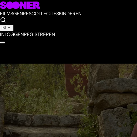
FILMS
GENRES
COLLECTIES
KINDEREN
NL
INLOGGEN
REGISTREREN