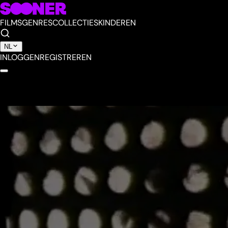
FILMS
GENRES
COLLECTIES
KINDEREN
NL
INLOGGEN
REGISTREREN