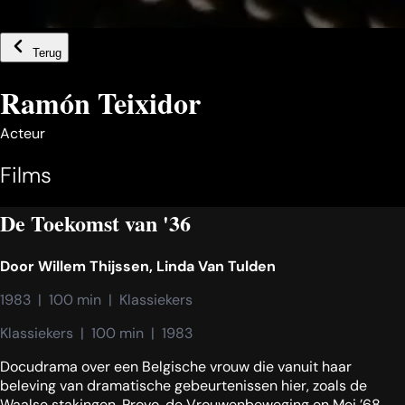
Terug
Ramón Teixidor
Acteur
Films
De Toekomst van '36
Door
Willem Thijssen
,
Linda Van Tulden
1983  |  100 min  |  Klassiekers
Klassiekers  |  100 min  |  1983
Docudrama over een Belgische vrouw die vanuit haar
beleving van dramatische gebeurtenissen hier, zoals de
Waalse stakingen, Provo, de Vrouwenbeweging en Mei ’68,