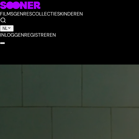
FILMS
GENRES
COLLECTIES
KINDEREN
NL
INLOGGEN
REGISTREREN