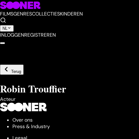
FILMS
GENRES
COLLECTIES
KINDEREN
NL
INLOGGEN
REGISTREREN
Terug
Robin Trouffier
Acteur
Over ons
Press & Industry
Legaal