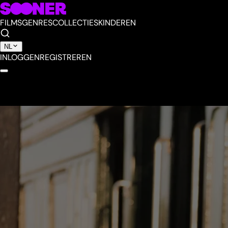
FILMS
GENRES
COLLECTIES
KINDEREN
NL
INLOGGEN
REGISTREREN