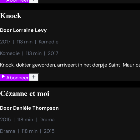
Knock
Door
Lorraine Levy
2017  |  113 min  |  Komedie
Komedie  |  113 min  |  2017
Knock, dokter geworden, arriveert in het dorpje Saint-Mauric
Abonneer
Cézanne et moi
Door
Danièle Thompson
2015  |  118 min  |  Drama
Drama  |  118 min  |  2015