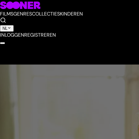
FILMS
GENRES
COLLECTIES
KINDEREN
NL
INLOGGEN
REGISTREREN