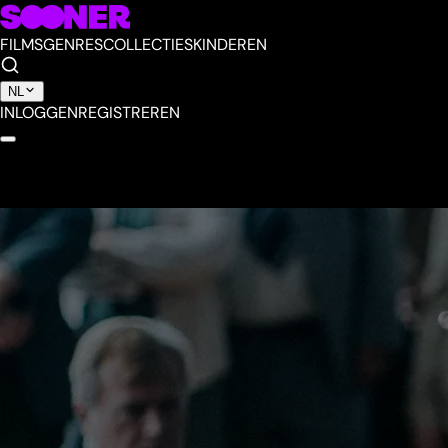
FILMS
GENRES
COLLECTIES
KINDEREN
NL
INLOGGEN
REGISTREREN