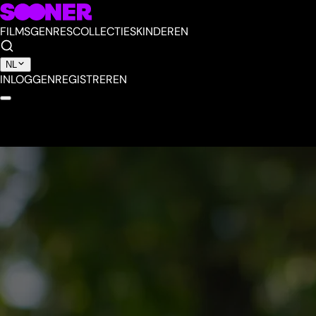
FILMS
GENRES
COLLECTIES
KINDEREN
NL
INLOGGEN
REGISTREREN