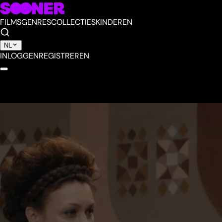
FILMS
GENRES
COLLECTIES
KINDEREN
NL
INLOGGEN
REGISTREREN