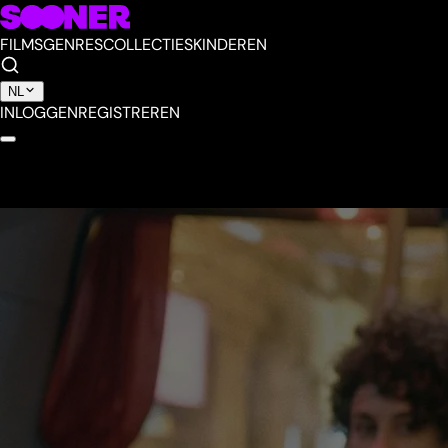
FILMS
GENRES
COLLECTIES
KINDEREN
NL
INLOGGEN
REGISTREREN