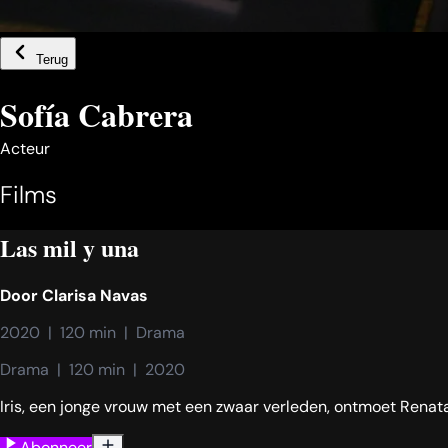
Terug
Sofía Cabrera
Acteur
Films
Las mil y una
Door
Clarisa Navas
2020  |  120 min  |  Drama
Drama  |  120 min  |  2020
Iris, een jonge vrouw met een zwaar verleden, ontmoet Renata
Abonneer