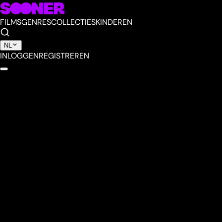
FILMS
GENRES
COLLECTIES
KINDEREN
NL
INLOGGEN
REGISTREREN