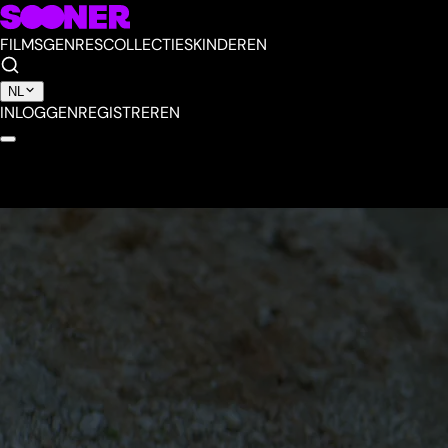
FILMS
GENRES
COLLECTIES
KINDEREN
NL
INLOGGEN
REGISTREREN