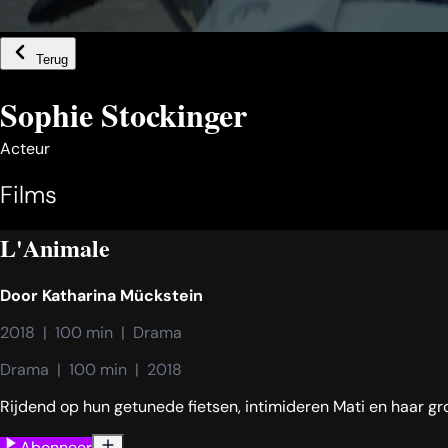
Terug
Sophie Stockinger
Acteur
Films
L'Animale
Door
Katharina Mückstein
2018  |  100 min  |  Drama
Drama  |  100 min  |  2018
Rijdend op hun getunede fietsen, intimideren Mati en haar gro
Abonneer