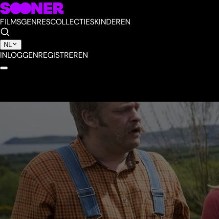
FILMS
GENRES
COLLECTIES
KINDEREN
NL
INLOGGEN
REGISTREREN