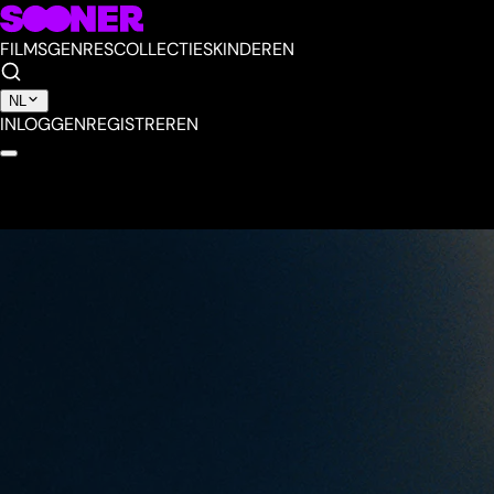
FILMS
GENRES
COLLECTIES
KINDEREN
NL
INLOGGEN
REGISTREREN