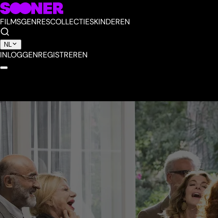
FILMS
GENRES
COLLECTIES
KINDEREN
NL
INLOGGEN
REGISTREREN