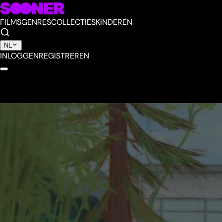
FILMS
GENRES
COLLECTIES
KINDEREN
NL
INLOGGEN
REGISTREREN