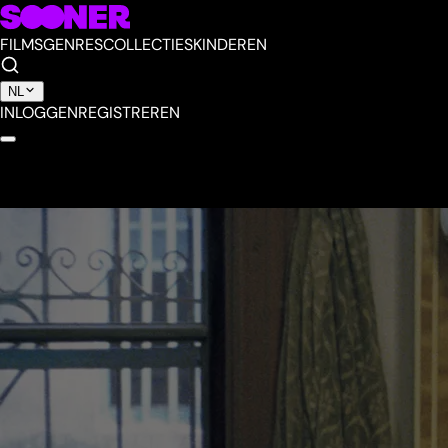
FILMS
GENRES
COLLECTIES
KINDEREN
NL
INLOGGEN
REGISTREREN