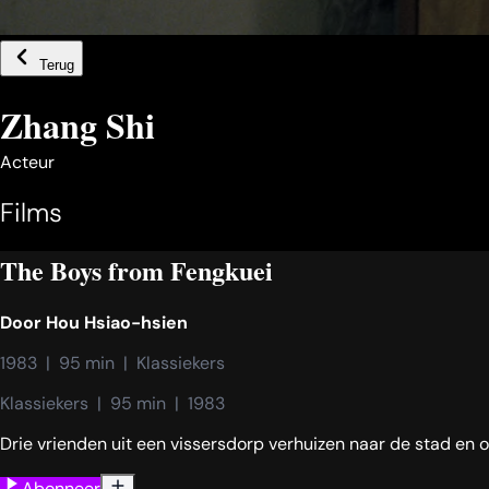
Terug
Zhang Shi
Acteur
Films
The Boys from Fengkuei
Door
Hou Hsiao-hsien
1983  |  95 min  |  Klassiekers
Klassiekers  |  95 min  |  1983
Drie vrienden uit een vissersdorp verhuizen naar de stad en o
Abonneer