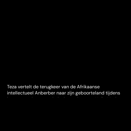
Teza vertelt de terugkeer van de Afrikaanse
intellectueel Anberber naar zijn geboorteland tijdens
het repressieve marxistische regime van Haile Mariam
Mengistu.
Synopsis