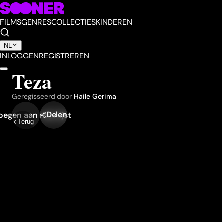
FILMS
GENRES
COLLECTIES
KINDEREN
NL
INLOGGEN
REGISTREREN
Teza
Geregisseerd door
Haile Gerima
Delen
egen aan mijn lijst
Terug