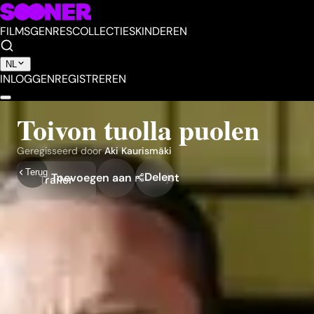
FILMS
GENRES
COLLECTIES
KINDEREN
NL
INLOGGEN
REGISTREREN
Toivon tuolla puolen
Geregisseerd door
Aki Kaurismäki
Terug
Delen
Toevoegen aan mijn lijst
Trailer