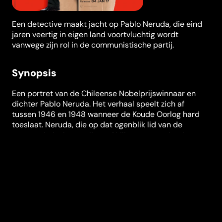
Een detective maakt jacht op Pablo Neruda, die eind
jaren veertig in eigen land voortvluchtig wordt
vanwege zijn rol in de communistische partij.
Synopsis
Een portret van de Chileense Nobelprijswinnaar en
dichter Pablo Neruda. Het verhaal speelt zich af
tussen 1946 en 1948 wanneer de Koude Oorlog hard
toeslaat. Neruda, die op dat ogenblik lid van de
communistische partij van Chili en senator is, uit grote
kritiek op de regering die stakende mijnwerkers
opsluit. De president van Chili eist de arrestatie van
Neruda. Op de vlucht voor de Chileense politie, onder
leiding van inspecteur Oscar Peluchonneau, begint
Neruda te schrijven aan "Canto General", een meer
dan vijftienduizend versregels tellende kroniek-in-
poëzie van Latijns-Amerika. Niemand in Latijns-
Amerika heeft ooit een gedicht van die omvang of met