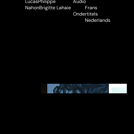
Lucas
Philippe
Audio
Nahon
Brigitte Lahaie
Frans
Ondertitels
Nederlands