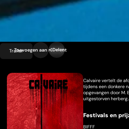
Delen
Toevoegen aan mijn lijst
Trailer
Calvaire vertelt de a
tijdens een donkere n
opgevangen door M. Ba
uitgestorven herberg..
Festivals en pri
BIFFF