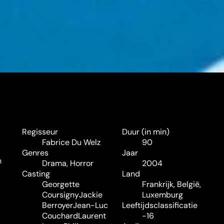
Regisseur
Duur (in min)
Fabrice Du Welz
90
Genres
Jaar
n
Drama
,
Horror
2004
Casting
Land
Georgette
Frankrijk, België,
Coursigny
Jackie
Luxemburg
Berroyer
Jean-Luc
Leeftijdsclassificatie
Couchard
Laurent
-16