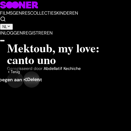
FILMS
GENRES
COLLECTIES
KINDEREN
NL
INLOGGEN
REGISTREREN
Mektoub, my love:
canto uno
Geregisseerd door
Abdellatif Kechiche
Terug
Delen
egen aan mijn lijst