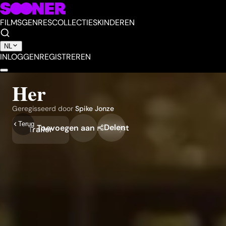
FILMS
GENRES
COLLECTIES
KINDEREN
NL
INLOGGEN
REGISTREREN
Her
Geregisseerd door
Spike Jonze
Terug
Delen
Toevoegen aan mijn lijst
Trailer