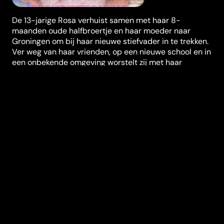
De 13-jarige Rosa verhuist samen met haar 8-
maanden oude halfbroertje en haar moeder naar
Groningen om bij haar nieuwe stiefvader in te trekken.
Ver weg van haar vrienden, op een nieuwe school en in
een onbekende omgeving worstelt zij met haar
onzekerheid, haar stiefvader en haar alter ego Rooz.
Wat ze ook probeert, haar problemen lijken steeds
groter te worden. Hoe zal zij dit overleven?
Regisseur
Nicole van Kilsdonk
Genres
Kids & Familie
Casting
Jolijn van de
Wiel
Janni
Goslinga
Romijn
Conen
Stefan de
Walle
Duur (in min)