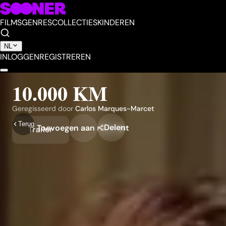
FILMS
GENRES
COLLECTIES
KINDEREN
NL
INLOGGEN
REGISTREREN
10.000 KM
Geregisseerd door
Carlos Marques-Marcet
Terug
Delen
Toevoegen aan mijn lijst
Trailer