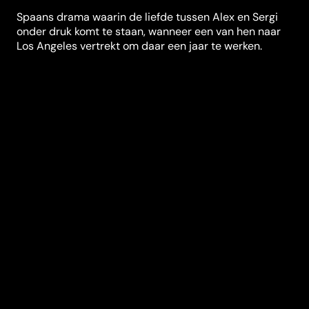
Spaans drama waarin de liefde tussen Alex en Sergi
onder druk komt te staan, wanneer een van hen naar
Los Angeles vertrekt om daar een jaar te werken.
Dolgelukkig zijn Alex en Sergi samen in hun kleine flatje
in Barcelona, en ze hopen dat Alex snel zwanger zal
worden. Toch accepteert Alex de uitnodiging om een
jaar alleen naar LA te komen om te werken aan haar
carrière als fotografe. Wat kan er gebeuren? Hun liefde
is sterk, het kind kan wel een jaar wachten, en
moderne communiecatie-middelen zullen ervoor
zorgen dat de afstand alleen fysiek is. Maar bieden
Skype en Whatsapp wel een reëel alternatief voor
samenzijn en het delen van een dagelijkse realiteit? 10
000 KM is zowel een analyse van de mogelijkheden en
beperkingen van nieuwe media, als kroniek van een
vurige liefde, met al haar universele en diep menselijke
elementen.
Festivals en prijzen
Crossing Europe
,
Internationales Filmfest Oldenburg