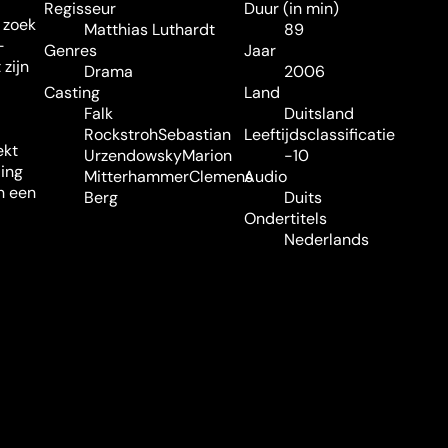
Regisseur
Duur (in min)
p zoek
Matthias Luthardt
89
-
Genres
Jaar
 zijn
Drama
2006
Casting
Land
Falk
Duitsland
Rockstroh
Sebastian
Leeftijdsclassificatie
ekt
Urzendowsky
Marion
-10
ding
Mitterhammer
Clemens
Audio
In een
Berg
Duits
Ondertitels
Nederlands