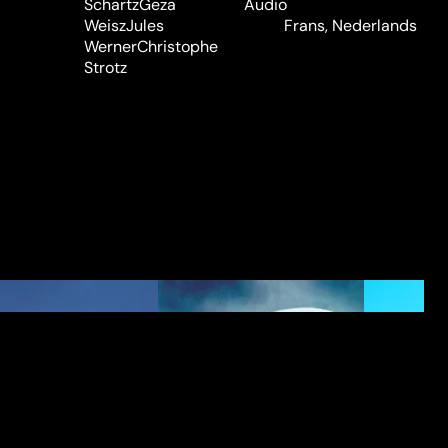
Schartz
Geza
Audio
Weisz
Jules
Frans, Nederlands
Werner
Christophe
Strotz