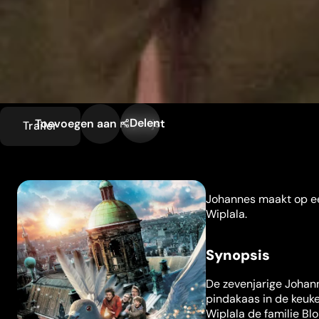
Delen
Toevoegen aan mijn lijst
Trailer
Johannes maakt op e
Wiplala.
Synopsis
De zevenjarige Johann
pindakaas in de keuke
Wiplala de familie Blo