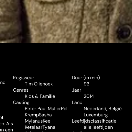
Regisseur
Duur (in min)
amd
Tim Oliehoek
93
Genres
Jaar
Kids & Familie
2014
Casting
Land
Peter Paul Muller
Pol
Nederland, België,
Kremp
Sasha
Luxemburg
ot
Mylanus
Kee
Leeftijdsclassificatie
n. Als
Ketelaar
Tyana
alle leeftijden
van een