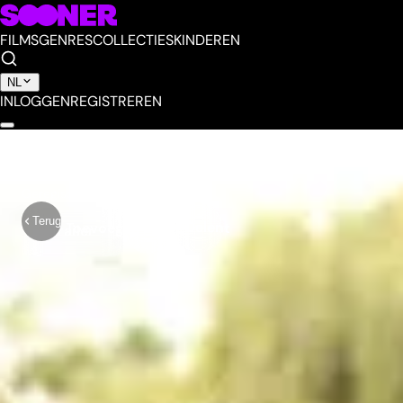
FILMS
GENRES
COLLECTIES
KINDEREN
NL
INLOGGEN
REGISTREREN
Midnight in Paris
Geregisseerd door
Woody Allen
Terug
Delen
Toevoegen aan mijn lijst
Trailer