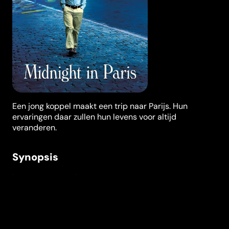
Een jong koppel maakt een trip naar Parijs. Hun
ervaringen daar zullen hun levens voor altijd
veranderen.
Synopsis
'Midnight in Paris' vertelt het verhaal over een jong
Amerikaans koppel (Rachel McAdams & Owen Wilson)
dat in het najaar zal trouwen en alvast een reis naar
Parijs maakt. De stad heeft een onmiskenbare
aantrekkingskracht op de twee, maar vooral op de