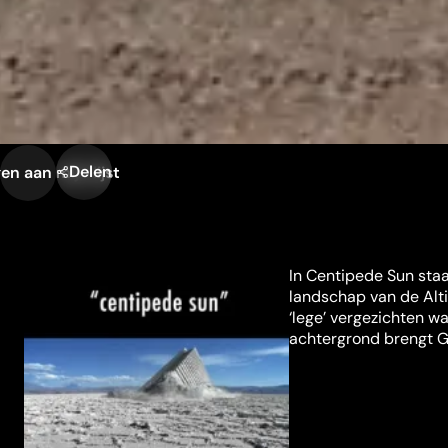
Delen
n aan mijn lijst
In Centipede Sun staa
landschap van de Alti
‘lege’ vergezichten w
achtergrond brengt Gr