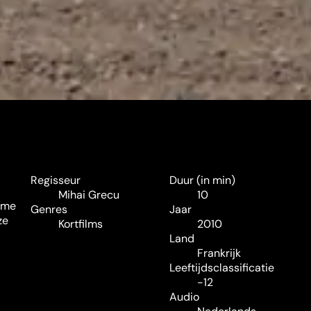
Regisseur
Duur (in min)
Mihai Grecu
10
orme
Genres
Jaar
ze
Kortfilms
2010
Land
Frankrijk
Leeftijdsclassificatie
-12
Audio