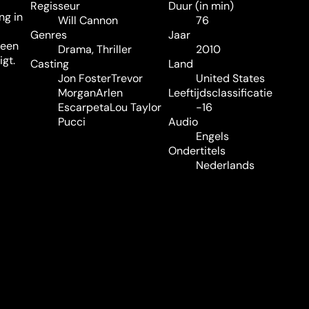
Regisseur
Duur (in min)
ng in
Will Cannon
76
Genres
Jaar
 een
Drama
,
Thriller
2010
igt.
Casting
Land
Jon Foster
Trevor
United States
Morgan
Arlen
Leeftijdsclassificatie
Escarpeta
Lou Taylor
-16
Pucci
Audio
Engels
Ondertitels
Nederlands