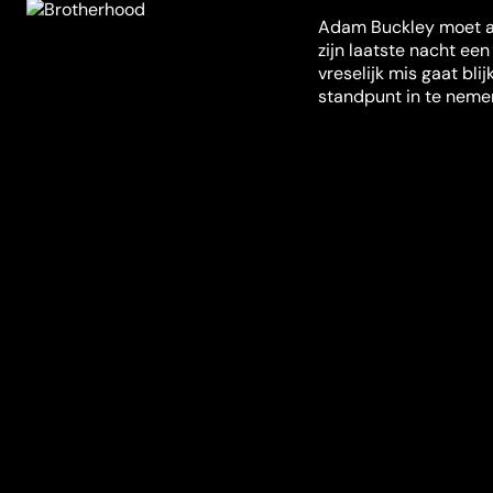
Adam Buckley moet al
zijn laatste nacht ee
vreselijk mis gaat bl
standpunt in te nemen 
Misschien ook iets voor jou