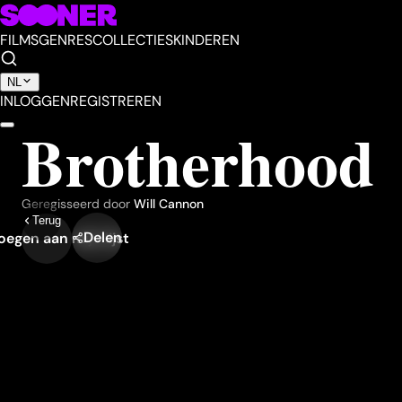
FILMS
GENRES
COLLECTIES
KINDEREN
NL
INLOGGEN
REGISTREREN
Brotherhood
Geregisseerd door
Will Cannon
Terug
Delen
egen aan mijn lijst