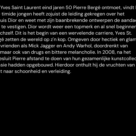
Yves Saint Laurent eind jaren 50 Pierre Bergé ontmoet, vindt 
 timide jongen heeft zojuist de leiding gekregen over het
is Dior en weet met zijn baanbrekende ontwerpen de aanda
 te vestigen. Dior wordt weer een topmerk en al snel beginne
chzelf. Dit is het begin van een wervelende carriere, Yves St.
gé zetten de wereld op z'n kop. Omgeven door hectiek en gla
 vrienden als Mick Jagger en Andy Warhol, doordrenkt van
maar ook van drugs en bittere melancholie. In 2008, na het
besluit Pierre afstand te doen van hun gezamenlijke kunstcolle
ssie hadden opgebouwd. Hierdoor onthult hij de vruchten van
 naar schoonheid en verleiding.