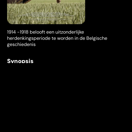
1914 -1918 belooft een uitzonderlijke
herdenkingsperiode te worden in de Belgische
geschiedenis
Synopsis
Sinds 1919 lijkt het dagdagelijkse leven in Ieper en
omstreken bijna geheel in het teken te staan van het
herdenken van de Eerste Wereldoorlog. Annabel
Verbeke reist door dit herinneringslandschap en stuit
op de meest uiteenlopende en soms zelfs
tegenstrijdige manieren van herdenken.
Festivals en prijzen
Film Fest Gent