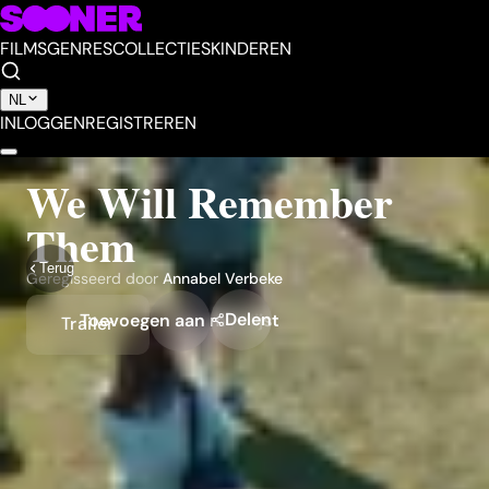
FILMS
GENRES
COLLECTIES
KINDEREN
NL
INLOGGEN
REGISTREREN
We Will Remember
Them
Terug
Geregisseerd door
Annabel Verbeke
Delen
Toevoegen aan mijn lijst
Trailer