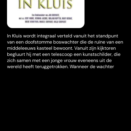
In Kluis wordt integraal verteld vanuit het standpunt
van een doofstomme boswachter die de ruïne van een
middeleeuws kasteel bewoont. Vanuit zijn kijktoren
begluurt hij met een telescoop een kunstschilder, die
zich samen met een jonge vrouw eveneens uit de
wereld heeft teruggetrokken. Wanneer de wachter
toenadering zoekt met zijn nieuwe buur wordt hij
afgewezen en zet hij zijn eenzame leven verder. Vanuit
zijn toren, door zijn telescoop, gaat hij van het meisje
houden… Een intrigerende film met weergaloze
soundtrack van Koen De Bruyne.
Regisseur
Jan Gruyaert
Genres
Klassiekers