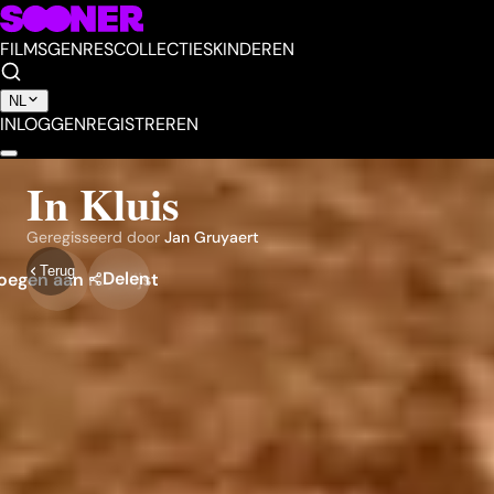
FILMS
GENRES
COLLECTIES
KINDEREN
NL
INLOGGEN
REGISTREREN
In Kluis
Geregisseerd door
Jan Gruyaert
Terug
Delen
egen aan mijn lijst