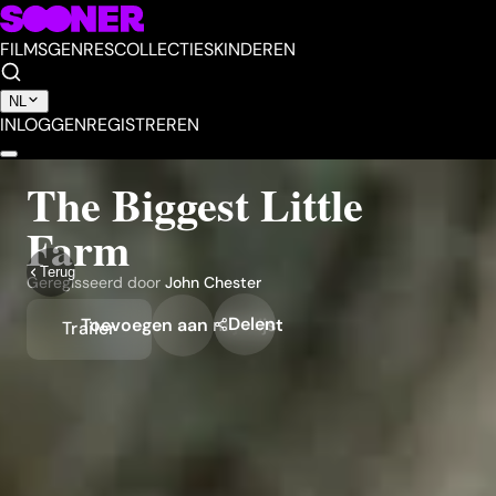
FILMS
GENRES
COLLECTIES
KINDEREN
NL
INLOGGEN
REGISTREREN
The Biggest Little
Farm
Terug
Geregisseerd door
John Chester
Delen
Toevoegen aan mijn lijst
Trailer