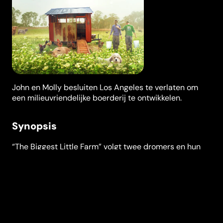
John en Molly besluiten Los Angeles te verlaten om
een milieuvriendelijke boerderij te ontwikkelen.
Synopsis
“The Biggest Little Farm” volgt twee dromers en hun
geliefde hond wanneer ze een keuze maken die hen
hun klein appartement in L.A. doet verlaten. Ze trekken
naar het platteland om één van de meest markante
boerderijen in zijn soort te bouwen in volledige co-
existentie met de natuur. De film volgt ze in de eerste
tien jaar waarin ze proberen de utopie te creëren die
ze nastreven. Ze planten 10.000 bomen, telen