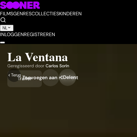
FILMS
GENRES
COLLECTIES
KINDEREN
NL
INLOGGEN
REGISTREREN
La Ventana
Geregisseerd door
Carlos Sorín
Terug
Delen
Toevoegen aan mijn lijst
Trailer