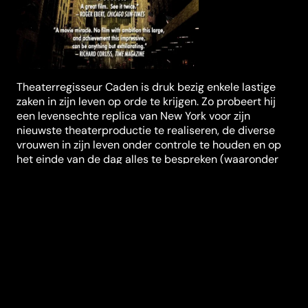
Theaterregisseur Caden is druk bezig enkele lastige
zaken in zijn leven op orde te krijgen. Zo probeert hij
een levensechte replica van New York voor zijn
nieuwste theaterproductie te realiseren, de diverse
vrouwen in zijn leven onder controle te houden en op
het einde van de dag alles te bespreken (waaronder
de reden waarom hij denkt dat hij sterft) met zijn
therapeute.
Regisseur
Charlie Kaufman
Genres
Drama
Casting
Josh Pais
Jennifer
Jason Leigh
Samantha