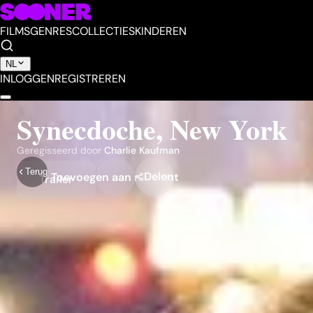
FILMS
GENRES
COLLECTIES
KINDEREN
NL
INLOGGEN
REGISTREREN
Synecdoche, New York
Geregisseerd door
Charlie Kaufman
Terug
Delen
Toevoegen aan mijn lijst
Trailer