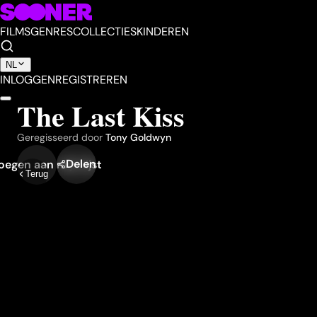
FILMS
GENRES
COLLECTIES
KINDEREN
NL
INLOGGEN
REGISTREREN
The Last Kiss
Geregisseerd door
Tony Goldwyn
Delen
egen aan mijn lijst
Terug