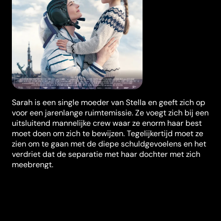
Sarah is een single moeder van Stella en geeft zich op
voor een jarenlange ruimtemissie. Ze voegt zich bij een
uitsluitend mannelijke crew waar ze enorm haar best
moet doen om zich te bewijzen. Tegelijkertijd moet ze
zien om te gaan met de diepe schuldgevoelens en het
verdriet dat de separatie met haar dochter met zich
meebrengt.
Festivals en prijzen
International Film Festival Rotterdam
,
San Sebastián