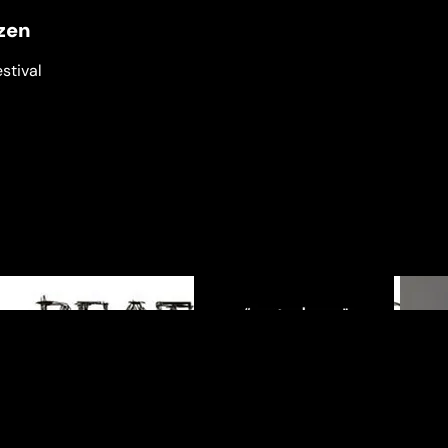
jzen
stival