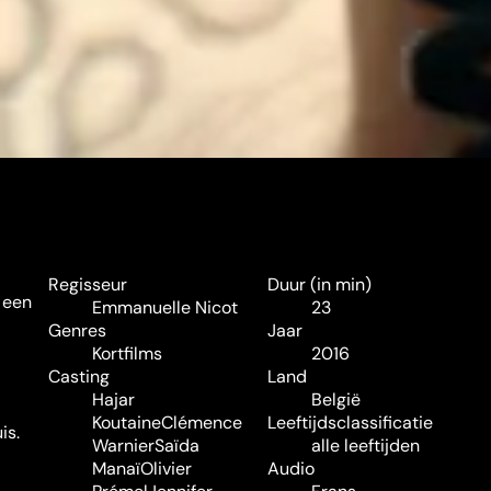
Regisseur
Duur (in min)
 een
Emmanuelle Nicot
23
Genres
Jaar
Kortfilms
2016
Casting
Land
Hajar
België
Koutaine
Clémence
Leeftijdsclassificatie
is.
Warnier
Saïda
alle leeftijden
Manaï
Olivier
Audio