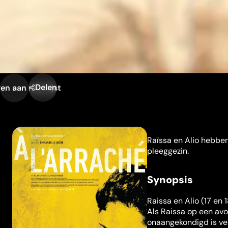
Delen
n aan mijn lijst
Raïssa en Alio hebben
pleeggezin.
Synopsis
Raissa en Alio (17 en
Als Raissa op een avo
onaangekondigd is ve