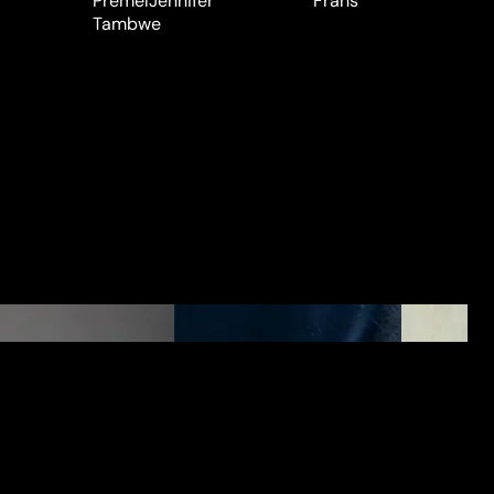
Prémel
Jennifer
Frans
Tambwe