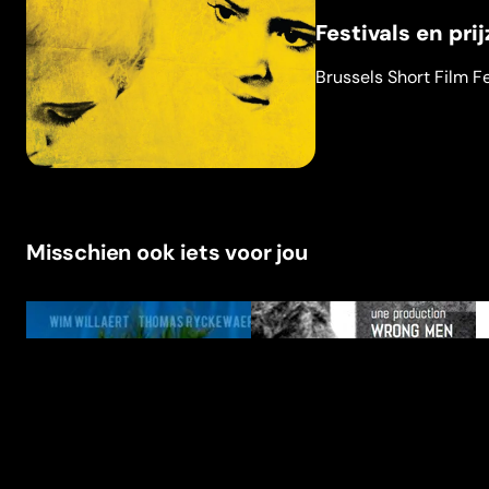
Festivals en pri
Brussels Short Film Fe
Misschien ook iets voor jou