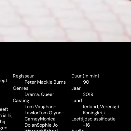
Regisseur
Duur (in min)
egt.
Peter Mackie Burns
90
Genres
Jaar
Drama
,
Queer
2019
Casting
Land
Tom Vaughan-
Ierland, Verenigd
eeft
Lawlor
Tom Glynn-
Koningkrijk
 is hij
Carney
Monica
Leeftijdsclassificatie
hij
Dolan
Sophie Jo
-16
gen.