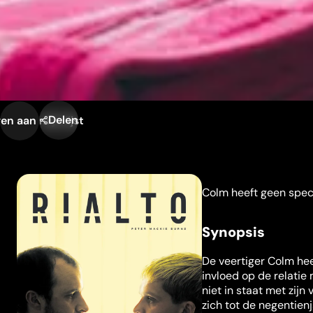
Delen
n aan mijn lijst
Colm heeft geen specta
Synopsis
De veertiger Colm hee
invloed op de relatie 
niet in staat met zijn
zich tot de negentien