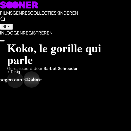
FILMS
GENRES
COLLECTIES
KINDEREN
NL
INLOGGEN
REGISTREREN
Koko, le gorille qui
parle
Geregisseerd door
Barbet Schroeder
Terug
Delen
egen aan mijn lijst