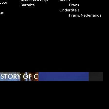
voor
Bartaitė
Frans
Ondertitels
van
Frans, Nederlands