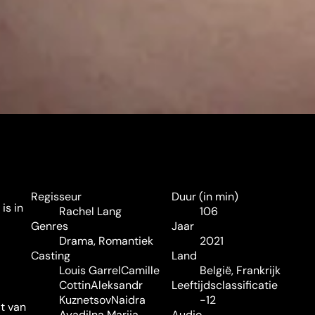
Regisseur
Duur (in min)
is in
Rachel Lang
106
Genres
Jaar
Drama
,
Romantiek
2021
Casting
Land
Louis Garrel
Camille
België, Frankrijk
Cottin
Aleksandr
Leeftijdsclassificatie
Kuznetsov
Naidra
-12
t van
Ayadi
Ina Marija
Audio