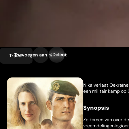
Delen
Toevoegen aan mijn lijst
Trailer
Nika verlaat Oekraïne
een militair kamp op 
Synopsis
Ze komen van over de
vreemdelingenlegioen,