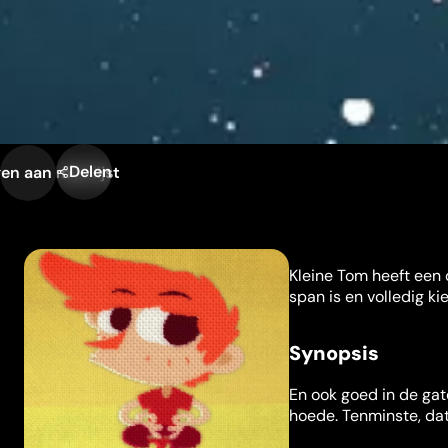
Delen
n aan mijn lijst
Kleine Tom heeft een
span is en volledig kie
Synopsis
En ook goed in de gat
hoede. Tenminste, dat 