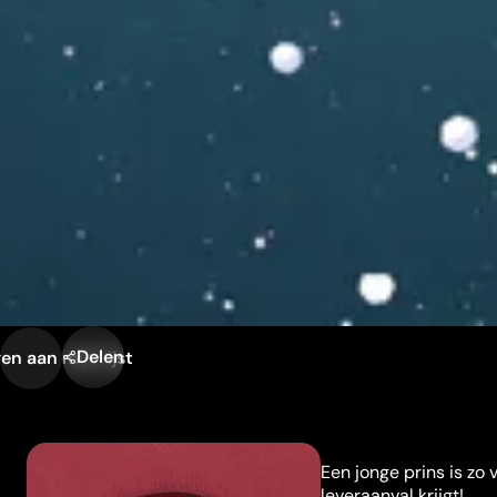
Delen
n aan mijn lijst
Een jonge prins is zo v
leveraanval krijgt!