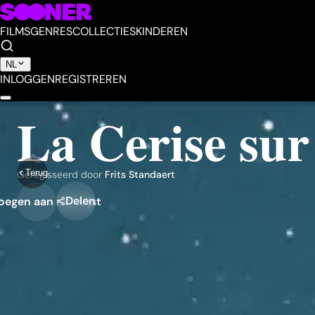
FILMS
GENRES
COLLECTIES
KINDEREN
NL
INLOGGEN
REGISTREREN
La Cerise sur
Terug
Geregisseerd door
Frits Standaert
Delen
egen aan mijn lijst