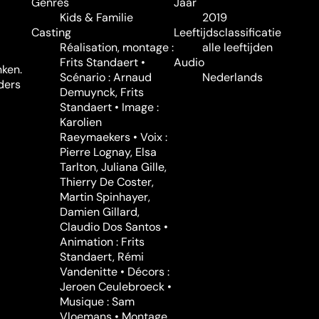
Genres
Jaar
Kids & Familie
2019
Casting
Leeftijdsclassificatie
Réalisation, montage :
alle leeftijden
Frits Standaert •
Audio
nken.
Scénario : Arnaud
Nederlands
nders
Demuynck, Frits
Standaert • Image :
Karolien
Raeymaekers • Voix :
Pierre Lognay, Elsa
Tarlton, Juliana Gille,
Thierry De Coster,
Martin Spinhayer,
Damien Gillard,
Claudio Dos Santos •
Animation : Frits
Standaert, Rémi
Vandenitte • Décors :
Jeroen Ceulebroeck •
Musique : Sam
Vloemans • Montage