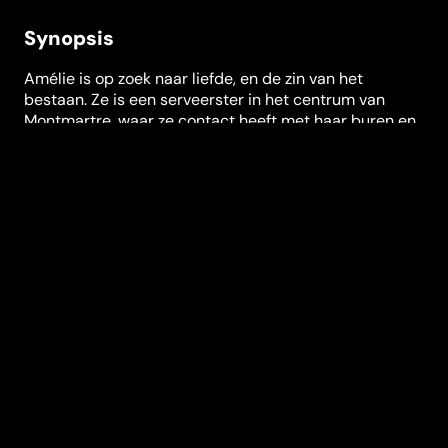
Synopsis
Amélie is op zoek naar liefde, en de zin van het
bestaan. Ze is een serveerster in het centrum van
Montmartre, waar ze contact heeft met haar buren en
klanten, alsmede met een mysterieuze foto-
verzamelaar. Langzaam realiseert Amélie zich dat de
weg naar geluk zich niet vanzelf zal openbaren, maar
dat ze hier initiatief voor zal moeten tonen. Zij treft
haar geluk door zich in te spannen voor het geluk van
anderen.
Festivals en prijzen
Toronto International Film Festival
,
César
Regisseur
Jean-Pierre Jeunet
Genres
Komedie
,
Romantiek
Casting