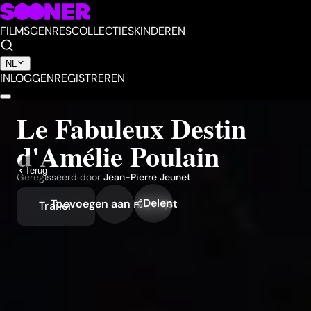
FILMS
GENRES
COLLECTIES
KINDEREN
NL
INLOGGEN
REGISTREREN
Le Fabuleux Destin
d'Amélie Poulain
Terug
Geregisseerd door
Jean-Pierre Jeunet
Delen
Toevoegen aan mijn lijst
Trailer