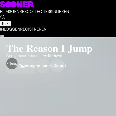
FILMS
GENRES
COLLECTIES
KINDEREN
NL
INLOGGEN
REGISTREREN
The Reason I Jump
Geregisseerd door
Jerry Rothwell
Terug
Delen
Toevoegen aan mijn lijst
Trailer