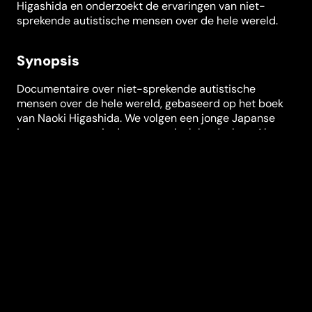
Higashida en onderzoekt de ervaringen van niet-
sprekende autistische mensen over de hele wereld.
Synopsis
Documentaire over niet-sprekende autistische
mensen over de hele wereld, gebaseerd op het boek
van Naoki Higashida. We volgen een jonge Japanse
jongen op een reis door een episch landschap. Als een
maalstroom van gedachten, gevoelens, impulsen en
herinneringen elke handeling van hem beïnvloedt,
ontdekt hij geleidelijk wat zijn autisme voor hem
betekent, hoe zijn perceptie van de wereld verschilt
van die van anderen en waarom hij handelt zoals hij
doet. Door Higashida's inzichten te combineren met
intieme portretten van vijf opmerkelijke jonge mensen
worden uiteenlopende manieren geschetst om de
realiteit te ervaren. Niet kunnen praten betekent niet
dat er niets te zeggen is.
Festivals en prijzen