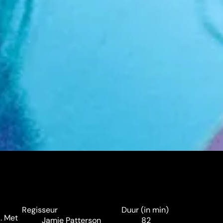
Regisseur
Duur (in min)
. Met
Jamie Patterson
82