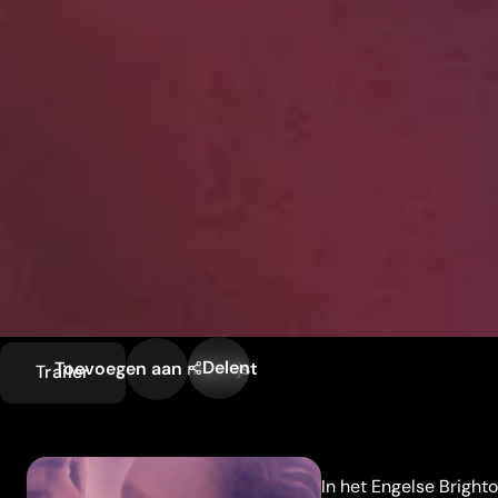
Delen
Toevoegen aan mijn lijst
Trailer
In het Engelse Bright