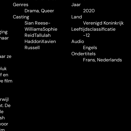
Genres
Jaar
Drama
,
Queer
2020
Casting
Land
Sian Reese-
Verenigd Koninkrijk
Williams
Sophie
Leeftijdsclassificatie
ging
Reid
Tallulah
-12
 haar
Haddon
Xavien
Audio
Russell
Engels
Ondertitels
aar ze
Frans, Nederlands
eluk
f en
e film
wijl
t. De
le
ish
voor
ilm