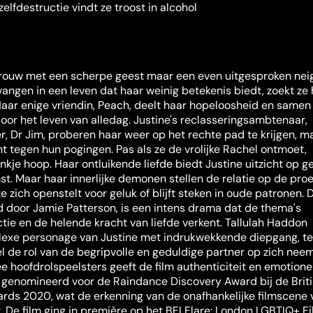
elfdestructie vindt ze troost in alcohol
 vrouw met een scherpe geest maar een even uitgesproken nei
evangen in een leven dat haar weinig betekenis biedt, zoekt ze
 Haar enige vriendin, Peach, deelt haar hopeloosheid en samen
oor het leven van alledag. Justine's reclasseringsambtenaar,
r, Dr Jim, proberen haar weer op het rechte pad te krijgen, m
t tegen hun pogingen. Pas als ze de vrolijke Rachel ontmoet,
nkje hoop. Haar ontluikende liefde biedt Justine uitzicht op g
t. Maar haar innerlijke demonen stellen de relatie op de proe
e zich openstelt voor geluk of blijft steken in oude patronen. D
 door Jamie Patterson, is een intens drama dat de thema's
ctie en de helende kracht van liefde verkent. Tallulah Haddon
exe personage van Justine met indrukwekkende diepgang, ter
l de rol van de begripvolle en geduldige partner op zich neem
 hoofdrolspeelsters geeft de film authenticiteit en emotione
 genomineerd voor de Raindance Discovery Award bij de Brit
rds 2020, wat de erkenning van de onafhankelijke filmscene 
. De film ging in première op het BFI Flare: London LGBTIQ+ F