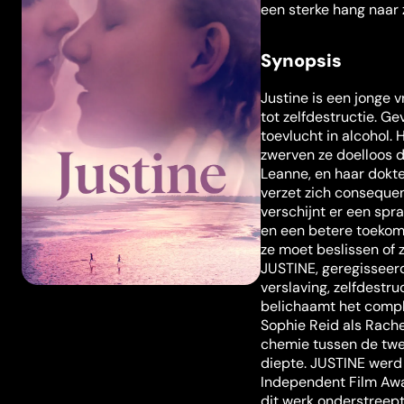
een sterke hang naar z
Synopsis
Justine is een jonge
tot zelfdestructie. G
toevlucht in alcohol.
zwerven ze doelloos d
Leanne, en haar dokte
verzet zich consequen
verschijnt er een spra
en een betere toekoms
ze moet beslissen of z
JUSTINE, geregisseerd
verslaving, zelfdestru
belichaamt het compl
Sophie Reid als Rache
chemie tussen de twee
diepte. JUSTINE werd
Independent Film Awa
dit werk onderstreept