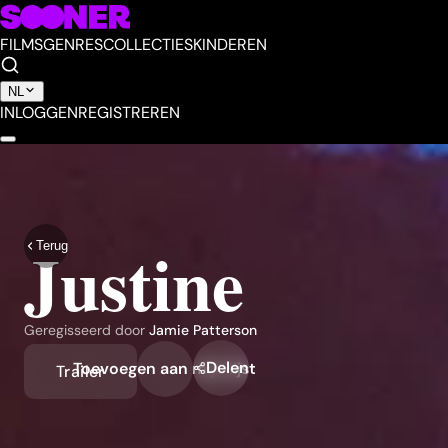
FILMS
GENRES
COLLECTIES
KINDEREN
NL
INLOGGEN
REGISTREREN
Justine
Terug
Geregisseerd door
Jamie Patterson
Delen
Toevoegen aan mijn lijst
Trailer